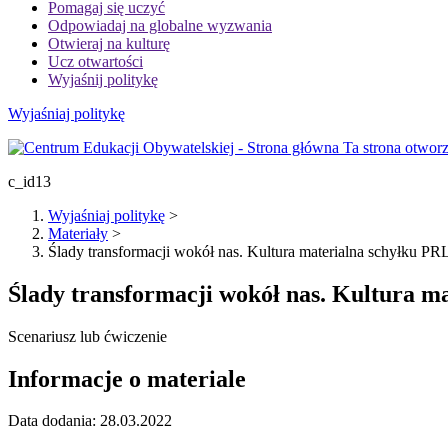
Pomagaj się uczyć
Odpowiadaj na globalne wyzwania
Otwieraj na kulturę
Ucz otwartości
Wyjaśnij politykę
Wyjaśniaj politykę
Ta strona otworz
c_id13
Wyjaśniaj politykę
>
Materiały
>
Ślady transformacji wokół nas. Kultura materialna schyłku PR
Ślady transformacji wokół nas. Kultura m
Scenariusz lub ćwiczenie
Informacje o materiale
Data dodania:
28.03.2022