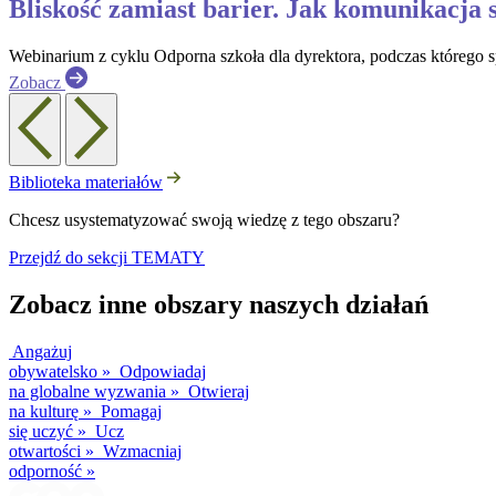
Bliskość zamiast barier. Jak komunikacja s
Webinarium z cyklu Odporna szkoła dla dyrektora, podczas którego s
Zobacz
Biblioteka materiałów
Chcesz usystematyzować swoją wiedzę z tego obszaru?
Przejdź do sekcji TEMATY
Zobacz inne obszary naszych działań
Angażuj
obywatelsko
»
Odpowiadaj
na globalne wyzwania
»
Otwieraj
na kulturę
»
Pomagaj
się uczyć
»
Ucz
otwartości
»
Wzmacniaj
odporność
»