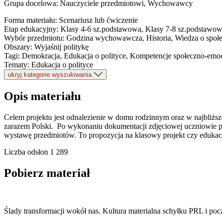
Grupa docelowa:
Nauczyciele przedmiotowi, Wychowawcy
Forma materiału:
Scenariusz lub ćwiczenie
Etap edukacyjny:
Klasy 4-6 sz.podstawowa, Klasy 7-8 sz.podstawo
Wybór przedmiotu:
Godzina wychowawcza, Historia, Wiedza o społ
Obszary:
Wyjaśnij politykę
Tagi:
Demokracja, Edukacja o polityce, Kompetencje społeczno-emo
Tematy:
Edukacja o polityce
ukryj kategorie wyszukiwania
Opis materiału
Celem projektu jest odnalezienie w domu rodzinnym oraz w najbliższej
zarazem Polski. Po wykonaniu dokumentacji zdjęciowej uczniowie prow
wystawę przedmiotów. To propozycja na klasowy projekt czy edukacyj
Liczba odsłon
1 289
Pobierz materiał
Ślady transformacji wokół nas. Kultura materialna schyłku PRL i po