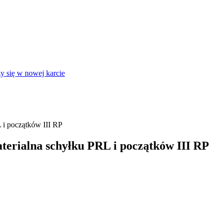
y się w nowej karcie
L i początków III RP
aterialna schyłku PRL i początków III RP