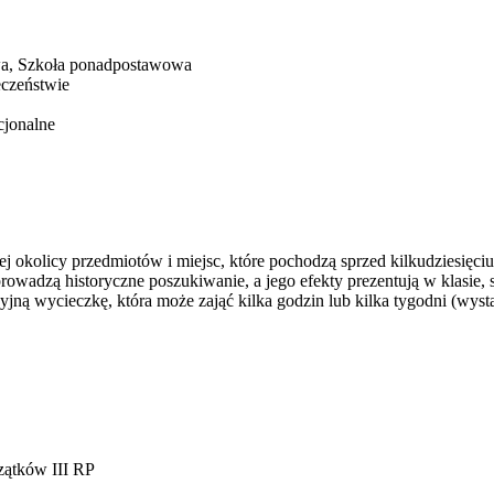
wa, Szkoła ponadpostawowa
eczeństwie
cjonalne
 okolicy przedmiotów i miejsc, które pochodzą sprzed kilkudziesięciu l
adzą historyczne poszukiwanie, a jego efekty prezentują w klasie, szk
ną wycieczkę, która może zająć kilka godzin lub kilka tygodni (wystar
czątków III RP