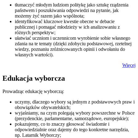
tłumaczyć młodym ludziom politykę jako sztukę rządzenia
państwem i poszukiwania odpowiedzi na pytanie, jak
możemy żyć razem jako wspólnota;
identyfikować kluczowe kwestie obecne w debacie
publicznej i pomagać młodzieży w ich analizowaniu z
różnych perspektyw;
ułatwiać uczniom i uczennicom wyrobienie sobie własnego
zdania na te tematy (dzięki zdobyciu podstawowej, rzetelnej
wiedzy, poznaniu zróżnicowanych opinii i odwołaniu do
własnych wartości).
Więcej
Edukacja wyborcza
Prowadząc edukację wyborczą:
uczymy, dlaczego wybory są jednym z podstawowych praw i
obowiązków obywatelskich;
wyjaśniamy, na czym polegają wybory powszechne w Polsce
(prezydenckie, parlamentarne, samorządowe, europejskie);
pokazujemy, co to znaczy głosować świadomie i
odpowiedzialnie oraz dajemy do tego konkretne narzędzia,
np. Latarnik Wyborczy;