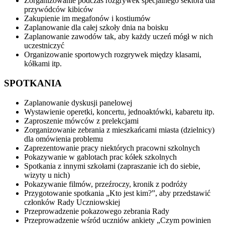
Zorganizowanie podczas rozgrywek specjalnego sektora dla
przywódców kibiców
Zakupienie im megafonów i kostiumów
Zaplanowanie dla całej szkoły dnia na boisku
Zaplanowanie zawodów tak, aby każdy uczeń mógł w nich
uczestniczyć
Organizowanie sportowych rozgrywek między klasami,
kółkami itp.
SPOTKANIA
Zaplanowanie dyskusji panelowej
Wystawienie operetki, koncertu, jednoaktówki, kabaretu itp.
Zaproszenie mówców z prelekcjami
Zorganizowanie zebrania z mieszkańcami miasta (dzielnicy)
dla omówienia problemu
Zaprezentowanie pracy niektórych pracowni szkolnych
Pokazywanie w gablotach prac kółek szkolnych
Spotkania z innymi szkołami (zapraszanie ich do siebie,
wizyty u nich)
Pokazywanie filmów, przeźroczy, kronik z podróży
Przygotowanie spotkania „Kto jest kim?”, aby przedstawić
członków Rady Uczniowskiej
Przeprowadzenie pokazowego zebrania Rady
Przeprowadzenie wśród uczniów ankiety „Czym powinien