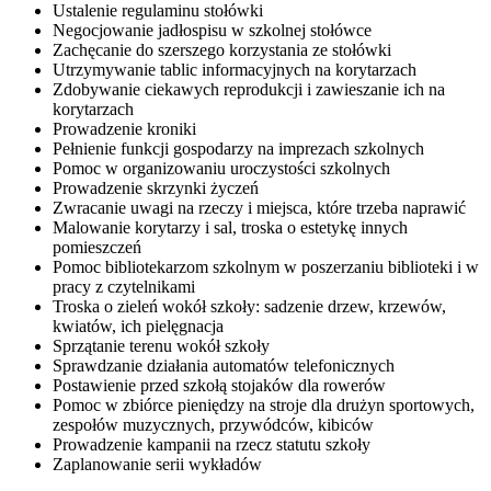
Ustalenie regulaminu stołówki
Negocjowanie jadłospisu w szkolnej stołówce
Zachęcanie do szerszego korzystania ze stołówki
Utrzymywanie tablic informacyjnych na korytarzach
Zdobywanie ciekawych reprodukcji i zawieszanie ich na
korytarzach
Prowadzenie kroniki
Pełnienie funkcji gospodarzy na imprezach szkolnych
Pomoc w organizowaniu uroczystości szkolnych
Prowadzenie skrzynki życzeń
Zwracanie uwagi na rzeczy i miejsca, które trzeba naprawić
Malowanie korytarzy i sal, troska o estetykę innych
pomieszczeń
Pomoc bibliotekarzom szkolnym w poszerzaniu biblioteki i w
pracy z czytelnikami
Troska o zieleń wokół szkoły: sadzenie drzew, krzewów,
kwiatów, ich pielęgnacja
Sprzątanie terenu wokół szkoły
Sprawdzanie działania automatów telefonicznych
Postawienie przed szkołą stojaków dla rowerów
Pomoc w zbiórce pieniędzy na stroje dla drużyn sportowych,
zespołów muzycznych, przywódców, kibiców
Prowadzenie kampanii na rzecz statutu szkoły
Zaplanowanie serii wykładów