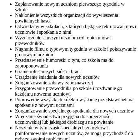
Zaplanowanie nowym uczniom pierwszego tygodnia w
szkole
Nakłonienie wszystkich organizacji do wywieszenia
powitalnych haseł
Odwiedziny w szkołach, z których będą się rekrutowali nowi
uczniowie i spotkania z nimi
Wyznaczenie starszym uczniom roli opiekunów i
przewodników
Nagranie filmu o typowym tygodniu w szkole i pokazywanie
go nowym uczniom
Przedstawienie humoreski o tym, co szkoła ma do
zaproponowania
Granie roli starszych sióstr i braci
Urządzenie śniadania dla nowych uczniów
Zorganizowanie zabawy zapoznawczej
Przygotowanie przewodnika po szkole i rozdwanie go
każdemu nowemu uczniowi
Poproszenie wszystkich kółek o wysłanie przedstawicieli na
spotkanie z nowymi uczniami
Zorganizowanie specjalnego spotkania dla nowych uczniów
Wręczanie świadectwa przyjęcia do społeczności
uczniowskiej lub jakiegoś drobiazgu na powitanie
Noszenie w tym czasie specjalnych znaczków i
poinformowanie nowych uczniów, że mogą przychodzić do
rady ze swoimi problemami