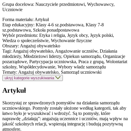
Grupa docelowa:
Nauczyciele przedmiotowi, Wychowawcy,
Uczniowie
Forma materiału:
Artykuł
Etap edukacyjny:
Klasy 4-6 sz.podstawowa, Klasy 7-8
sz.podstawowa, Szkoła ponadpostawowa
Wybór przedmiotu:
Etyka i religia, Język obcy, Język polski,
Wiedza o społeczeństwie, Wychowanie fizyczne
Obszary:
Angażuj obywatelsko
Tagi:
Angażuj obywatelsko, Angażowanie uczniów, Działania
młodzieży, Młodzieżowi liderzy, Opiekun samorządu, Organizacje
pozarządowe, Partycypacja uczniowska, Praca z grupą, Wolontariat
szkolny, Współdecydowanie, Wybory władz samorządu
Tematy:
Angażuj obywatelsko, Samorząd uczniowski
ukryj kategorie wyszukiwania
Artykuł
Skorzystaj ze sprawdzonych pomysłów na działania samorządu
uczniowskiego. Pomysły zostały ułożone według kategorii, tak aby
łatwo było je wyszukiwać i wdrożyć. Są to pomysły, które
naprawdę „działają”: angażują uczennice i uczniów, mają wpływ na
jakość szkolnych relacji, wspierają integrację i budują pozytywną
atmosferę.