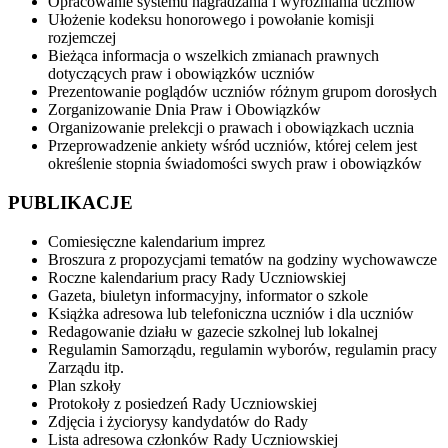
Opracowanie systemu nagradzania i wyróżniania uczniów
Ułożenie kodeksu honorowego i powołanie komisji
rozjemczej
Bieżąca informacja o wszelkich zmianach prawnych
dotyczących praw i obowiązków uczniów
Prezentowanie poglądów uczniów różnym grupom dorosłych
Zorganizowanie Dnia Praw i Obowiązków
Organizowanie prelekcji o prawach i obowiązkach ucznia
Przeprowadzenie ankiety wśród uczniów, której celem jest
określenie stopnia świadomości swych praw i obowiązków
PUBLIKACJE
Comiesięczne kalendarium imprez
Broszura z propozycjami tematów na godziny wychowawcze
Roczne kalendarium pracy Rady Uczniowskiej
Gazeta, biuletyn informacyjny, informator o szkole
Książka adresowa lub telefoniczna uczniów i dla uczniów
Redagowanie działu w gazecie szkolnej lub lokalnej
Regulamin Samorządu, regulamin wyborów, regulamin pracy
Zarządu itp.
Plan szkoły
Protokoły z posiedzeń Rady Uczniowskiej
Zdjęcia i życiorysy kandydatów do Rady
Lista adresowa członków Rady Uczniowskiej