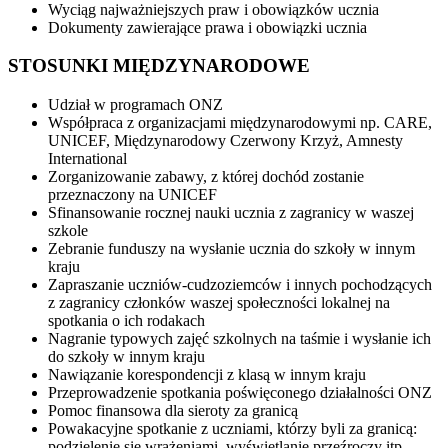
Wyciąg najważniejszych praw i obowiązków ucznia
Dokumenty zawierające prawa i obowiązki ucznia
STOSUNKI MIĘDZYNARODOWE
Udział w programach ONZ
Współpraca z organizacjami międzynarodowymi np. CARE,
UNICEF, Międzynarodowy Czerwony Krzyż, Amnesty
International
Zorganizowanie zabawy, z której dochód zostanie
przeznaczony na UNICEF
Sfinansowanie rocznej nauki ucznia z zagranicy w waszej
szkole
Zebranie funduszy na wysłanie ucznia do szkoły w innym
kraju
Zapraszanie uczniów-cudzoziemców i innych pochodzących
z zagranicy członków waszej społeczności lokalnej na
spotkania o ich rodakach
Nagranie typowych zajęć szkolnych na taśmie i wysłanie ich
do szkoły w innym kraju
Nawiązanie korespondencji z klasą w innym kraju
Przeprowadzenie spotkania poświęconego działalności ONZ
Pomoc finansowa dla sieroty za granicą
Powakacyjne spotkanie z uczniami, którzy byli za granicą:
podzielenie się wrażeniami, wyświetlanie przeźroczy itp.