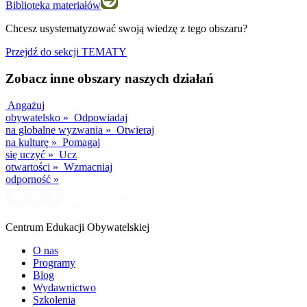
Biblioteka materiałów
Chcesz usystematyzować swoją wiedzę z tego obszaru?
Przejdź do sekcji TEMATY
Zobacz inne obszary naszych działań
Angażuj
obywatelsko
»
Odpowiadaj
na globalne wyzwania
»
Otwieraj
na kulturę
»
Pomagaj
się uczyć
»
Ucz
otwartości
»
Wzmacniaj
odporność
»
Centrum Edukacji Obywatelskiej
O nas
Programy
Blog
Wydawnictwo
Szkolenia