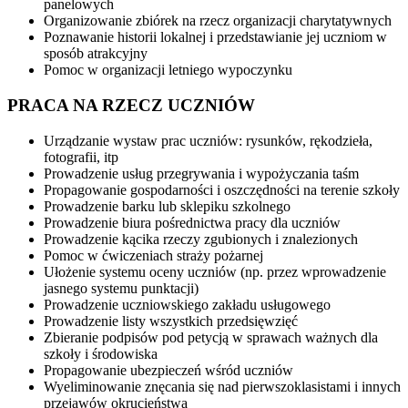
panelowych
Organizowanie zbiórek na rzecz organizacji charytatywnych
Poznawanie historii lokalnej i przedstawianie jej uczniom w
sposób atrakcyjny
Pomoc w organizacji letniego wypoczynku
PRACA NA RZECZ UCZNIÓW
Urządzanie wystaw prac uczniów: rysunków, rękodzieła,
fotografii, itp
Prowadzenie usług przegrywania i wypożyczania taśm
Propagowanie gospodarności i oszczędności na terenie szkoły
Prowadzenie barku lub sklepiku szkolnego
Prowadzenie biura pośrednictwa pracy dla uczniów
Prowadzenie kącika rzeczy zgubionych i znalezionych
Pomoc w ćwiczeniach straży pożarnej
Ułożenie systemu oceny uczniów (np. przez wprowadzenie
jasnego systemu punktacji)
Prowadzenie uczniowskiego zakładu usługowego
Prowadzenie listy wszystkich przedsięwzięć
Zbieranie podpisów pod petycją w sprawach ważnych dla
szkoły i środowiska
Propagowanie ubezpieczeń wśród uczniów
Wyeliminowanie znęcania się nad pierwszoklasistami i innych
przejawów okrucieństwa