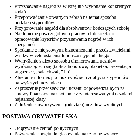
Przyznawanie nagród za wiedzę lub wykonanie konkretnych
zadań
Przeprowadzanie otwartych zebrań na temat sposobu
podziału stypendiów
Przygotowanie nagród dla absolwentów kończących szkołę
Nakłonienie poszczególnych pracowni lub kółek do
opracowania kryteriów przyznawania nagród w ich
specjalności
Spotkanie z miejscowymi biznesmenami i przedstawicielami
władzy w celu ustalenia funduszu stypendialnego
Wymyślenie stałego sposobu uhonorowania uczniów
wyróżniających się (tablica honorowa, plakietka, prezentacja
w gazetce, „sala chwały” itp)
Zbieranie informacji o możliwościach zdobycia stypendiów
na wyższych uczelniach
Zaproszenie przedstawicieli uczelni odpowiedzialnych za
sprawy finansowe na spotkanie z zainteresowanymi uczniami
najstarszej klasy
Założenie stowarzyszenia (oddziału) uczniów wybitnych
POSTAWA OBYWATELSKA
Odgrywanie zebrań politycznych
Pożyczenie sprzętu do głosowania na szkolne wybory