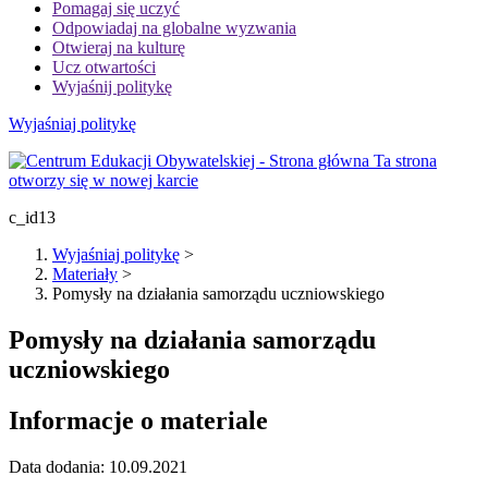
Pomagaj się uczyć
Odpowiadaj na globalne wyzwania
Otwieraj na kulturę
Ucz otwartości
Wyjaśnij politykę
Wyjaśniaj politykę
Ta strona
otworzy się w nowej karcie
c_id13
Wyjaśniaj politykę
>
Materiały
>
Pomysły na działania samorządu uczniowskiego
Pomysły na działania samorządu
uczniowskiego
Informacje o materiale
Data dodania:
10.09.2021