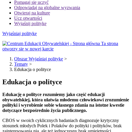
Pomagaj się uczyć
Odpowiadaj na globalne wyzwania
Otwieraj na kulturę
Ucz otwartości
Wyjaśnij politykę
Wyjaśniaj politykę
Ta strona
otworzy się w nowej karcie
Obszar Wyjaśniaj politykę
>
Tematy
>
Edukacja o polityce
Edukacja o polityce
Edukację o polityce rozumiemy jako część edukacji
obywatelskiej, która ułatwia młodemu człowiekowi zrozumienie
polityki i wyrobienie sobie własnego zdania na istotne kwestie
dotyczące bezpośrednio życia publicznego.
CBOS w swoich cyklicznych badaniach diagnozuje krytyczny
stosunek młodych Polek i Polaków do polityki i polityków, brak
zainteresowania nią, ale też jednoczesny brak umiejętności