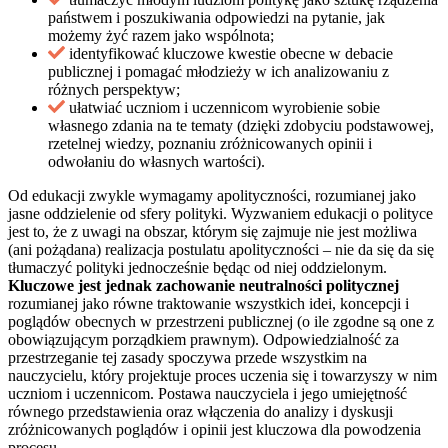
państwem i poszukiwania odpowiedzi na pytanie, jak
możemy żyć razem jako wspólnota;
identyfikować kluczowe kwestie obecne w debacie
publicznej i pomagać młodzieży w ich analizowaniu z
różnych perspektyw;
ułatwiać uczniom i uczennicom wyrobienie sobie
własnego zdania na te tematy (dzięki zdobyciu podstawowej,
rzetelnej wiedzy, poznaniu zróżnicowanych opinii i
odwołaniu do własnych wartości).
Od edukacji zwykle wymagamy apolityczności, rozumianej jako
jasne oddzielenie od sfery polityki. Wyzwaniem edukacji o polityce
jest to, że z uwagi na obszar, którym się zajmuje nie jest możliwa
(ani pożądana) realizacja postulatu apolityczności – nie da się da się
tłumaczyć polityki jednocześnie będąc od niej oddzielonym.
Kluczowe jest jednak zachowanie neutralności politycznej
rozumianej jako równe traktowanie wszystkich idei, koncepcji i
poglądów obecnych w przestrzeni publicznej (o ile zgodne są one z
obowiązującym porządkiem prawnym). Odpowiedzialność za
przestrzeganie tej zasady spoczywa przede wszystkim na
nauczycielu, który projektuje proces uczenia się i towarzyszy w nim
uczniom i uczennicom. Postawa nauczyciela i jego umiejętność
równego przedstawienia oraz włączenia do analizy i dyskusji
zróżnicowanych poglądów i opinii jest kluczowa dla powodzenia
procesu.