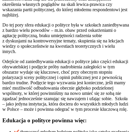
określenia własnych poglądów na skali lewica-prawica czy
wskazania partii politycznej, do której młodemu respondentowi jest
najbliżej.
Do tej pory sfera edukacji o polityce była w szkołach zaniedbywana
z bardzo wielu powodów – m.in. obaw przed oskarżeniami o
agitację polityczną, braku umiejętności radzenia sobie
z dyskusjami na kontrowersyjne tematy, skupienia się na lekcjach
wiedzy o społeczeństwie na kwestiach teoretycznych i wielu
innych.
Odejście od zaniedbywania edukacji o polityce jako części edukacji
obywatelskiej i podjęcie próby nadrobienia zaległości w tym
obszarze wydaje się kluczowe, choć przy obecnym stopniu
polaryzacji sceny politycznej i opinii publicznej jest z pewnością
bardzo trudne. Podjęcie tego wyzwania jest konieczne, jeśli mamy
mieć możliwość odbudowania obecnie głęboko podzielonej
wspólnoty, w której powinniśmy na nowo umieć się ze sobą nie
zgadzać jednocześnie szanując się nawzajem i ufając sobie. Szkoła
– jako jedyna instytucja, która dociera do wszystkich młodych ludzi
w Polsce – może i powinna odegrać w tym procesie kluczową rolę.
Edukacja o polityce powinna więc:
tłumaczyć młodym ludziom politykę jako sztukę rządzenia