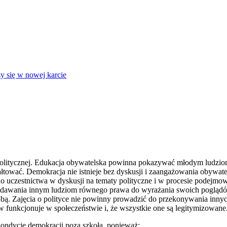
y się w nowej karcie
politycznej. Edukacja obywatelska powinna pokazywać młodym ludziom, 
ałtować. Demokracja nie istnieje bez dyskusji i zaangażowania obyw
o uczestnictwa w dyskusji na tematy polityczne i w procesie podejmo
o dawania innym ludziom równego prawa do wyrażania swoich poglądów,
sobą. Zajęcia o polityce nie powinny prowadzić do przekonywania innych 
dów funkcjonuje w społeczeństwie i, że wszystkie one są legitymizowane
ondycję demokracji poza szkołą, ponieważ: