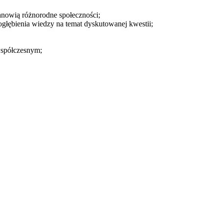
anowią różnorodne społeczności;
pogłębienia wiedzy na temat dyskutowanej kwestii;
 współczesnym;