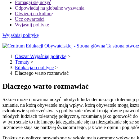
Pomagaj się uczyć
Odpowiadaj na globalne wyzwania
Otwieraj na kulturę
Ucz otwartości
Wyjaśnij politykę
Wyjaśniaj politykę
Ta strona otworz
Obszar Wyjaśniaj politykę
>
Tematy
>
Edukacja o polityce
>
Dlaczego warto rozmawiać
Dlaczego warto rozmawiać
Szkoła może i powinna uczyć młodych ludzi demokracji i tolerancji 
zmianie, na którą obywatele mają wpływ, którą obywatele mogą kszt
członkowie społeczeństwa są politycznie równi i mają równe prawo d
młodych ludziach tolerancję polityczną, rozumianą jako gotowość d
w tym sensie to nic innego jak zgadzanie się na niezgadzanie się ze 
uczniowie stają się bardziej świadomi tego, jak wiele opinii i poglą
Dyskusje o polityce prowadzone w szkole mają ogromny wpływ na k